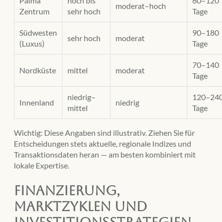
Palma
hoch bis
60–120
moderat–hoch
Zentrum
sehr hoch
Tage
Südwesten
90–180
sehr hoch
moderat
(Luxus)
Tage
70–140
Nordküste
mittel
moderat
Tage
niedrig–
120–24
Innenland
niedrig
mittel
Tage
Wichtig: Diese Angaben sind illustrativ. Ziehen Sie für
Entscheidungen stets aktuelle, regionale Indizes und
Transaktionsdaten heran — am besten kombiniert mit
lokale Expertise.
Finanzierung,
Marktzyklen und
Investitionsstrategien