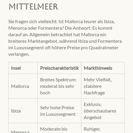
Mittelmeer
Sie fragen sich vielleicht: Ist Mallorca teurer als Ibiza,
Menorca oder Formentera? Die Antwort: Es kommt
darauf an. Allgemein betrachtet hat Mallorca ein
breiteres Marktangebot, während Ibiza und Formentera
im Luxussegment oft höhere Preise pro Quadratmeter
verlangen.
Insel
Preischarakteristik
Markthinweis
Breites Spektrum:
Mehr Vielfalt,
Mallorca
moderat bis sehr
stabilere
hoch
Nachfrage
Exklusiv,
Sehr hohe Preise
Ibiza
überschaubares
im Luxussegment
Angebot
Moderate bis
Ruhiger,
Menorca